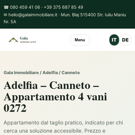
☎ 080 459 41 06 · +39 375 687 85 49
✉ hello@galaimmobiliare.it · Mun. Blaj 515400 Str. Iuliu Maniu
Nr. 5A
IT
DE
Menu
Gala Immobiliare / Adelfia / Canneto
Adelfia – Canneto –
Appartamento 4 vani
0272
Appartamento dal taglio pratico, indicato per chi
cerca una soluzione accessibile. Prezzo e