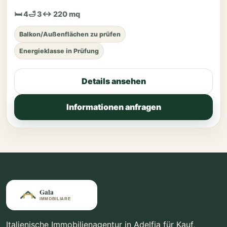
🛏 4
🛁 3
↔ 220 mq
Balkon/Außenflächen zu prüfen
Energieklasse in Prüfung
Details ansehen
Informationen anfragen
Italienische Immobilienagentur in Adelfia für Kauf,