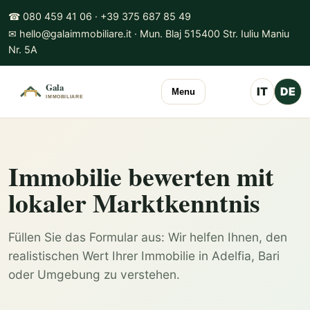
☎ 080 459 41 06 · +39 375 687 85 49
✉ hello@galaimmobiliare.it · Mun. Blaj 515400 Str. Iuliu Maniu
Nr. 5A
IT
DE
Menu
Immobilie bewerten mit
lokaler Marktkenntnis
Füllen Sie das Formular aus: Wir helfen Ihnen, den
realistischen Wert Ihrer Immobilie in Adelfia, Bari
oder Umgebung zu verstehen.